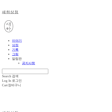
새하상점
이야기
상점
기록
그림
알림판
공지사항
Search
검색
Log In
로그인
Cart
장바구니