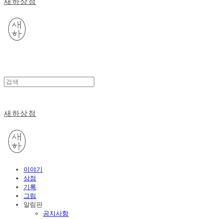
새하상점
새하상점
이야기
상점
기록
그림
알림판
공지사항